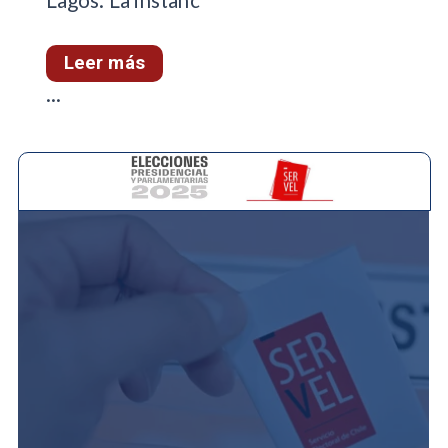
Lagos. La instanc
Leer más
...