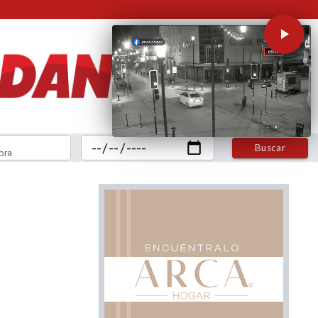
Buscar
bra