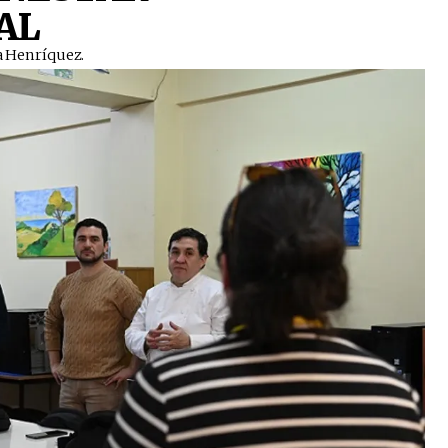
AL
 Henríquez. ​