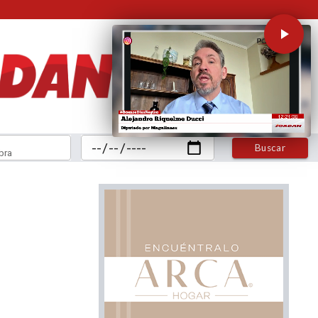
Buscar
bra