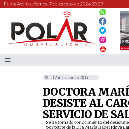
Punta Arenas,
viernes, 7 de agosto de 2026 20:29
17 de enero de 2019
DOCTORA MARÍA
DESISTE AL CA
SERVICIO DE S
Se ha tomado conocimiento del desistimie
por parte de la Dra. María Isabel Iduya La