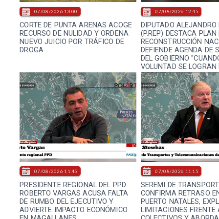
07/08/2026 13:00
07/08/2026 12:45
CORTE DE PUNTA ARENAS ACOGE
DIPUTADO ALEJANDRO 
RECURSO DE NULIDAD Y ORDENA
(P.REP) DESTACA PLAN
NUEVO JUICIO POR TRÁFICO DE
RECONSTRUCCIÓN NAC
DROGA
DEFIENDE AGENDA DE 
DEL GOBIERNO "CUAND
VOLUNTAD SE LOGRAN
COSAS"
07/08/2026 11:45
07/08/2026 11:15
PRESIDENTE REGIONAL DEL PPD
SEREMI DE TRANSPOR
ROBERTO VARGAS ACUSA FALTA
CONFIRMA RETRASO EN
DE RUMBO DEL EJECUTIVO Y
PUERTO NATALES, EXPL
ADVIERTE IMPACTO ECONÓMICO
LIMITACIONES FRENTE 
EN MAGALLANES
COLECTIVOS Y ABORDA