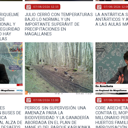
07/08/2026 12:15
07/08/2026 12:0
RIQUELME
JULIO CERRÓ CON TEMPERATURAS
LA ANTÁRTICA S
 DE
BAJO LO NORMAL Y UN
ANTÁRTICOS Y 
IONAL Y
IMPORTANTE SUPERÁVIT DE
A LAS AULAS M
SEGURIDAD
PRECIPITACIONES EN
O HAY
MAGALLANES
 LAS
07/08/2026 11:00
07/08/2026 10:3
TES
PERROS SIN SUPERVISIÓN: UNA
CORE ARECHETA
 BUSES DE
AMENAZA PARA LA
CONTRA EL MOP
ICA
BIODIVERSIDAD Y LA GANADERÍA
MILLONARIO PER
AL ALZA DE
ABORDADA EN EL PLAN DE
HUERTOS FAMIL
 DESAFÍOS
MANEJO DEL PARQUE KARUKINKA
IMPROVISACIÓN 