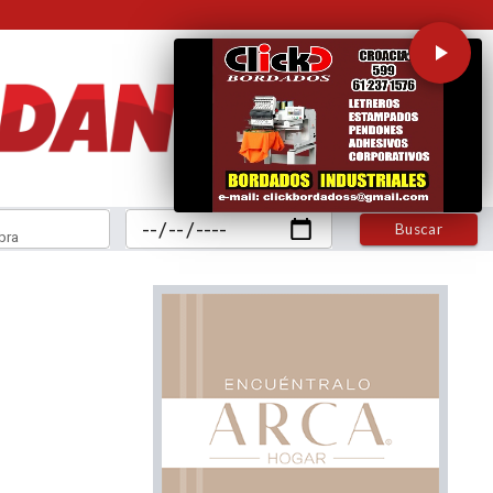
Buscar
bra