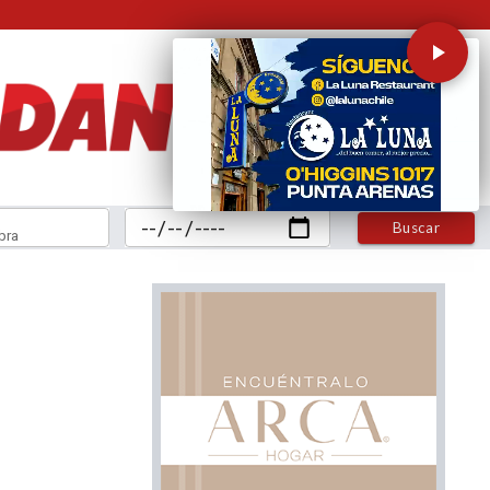
Buscar
bra