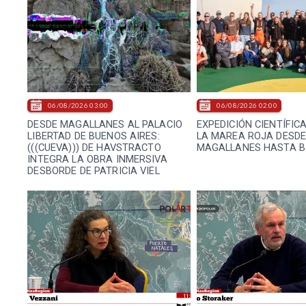
06/08/2026 03:00
06/08/2026 02:00
DESDE MAGALLANES AL PALACIO
EXPEDICIÓN CIENTÍFIC
LIBERTAD DE BUENOS AIRES:
LA MAREA ROJA DESD
(((CUEVA))) DE HAVSTRACTO
MAGALLANES HASTA B
INTEGRA LA OBRA INMERSIVA
DESBORDE DE PATRICIA VIEL