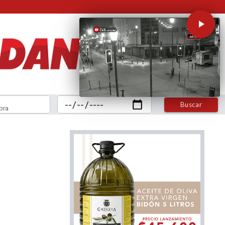
Buscar
bra