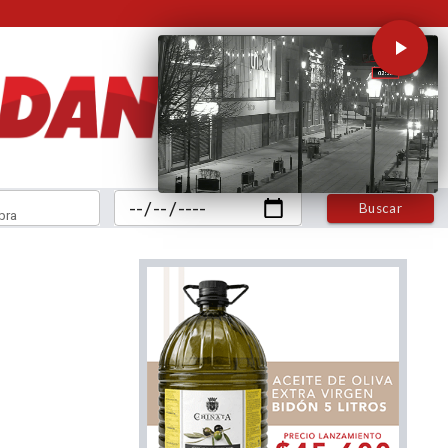
Buscar
bra