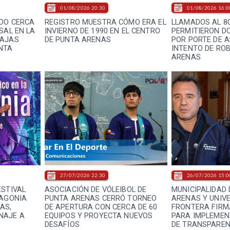
01/08/2026 20:30
01/08/2026 16:0
IDO CERCA
REGISTRO MUESTRA CÓMO ERA EL
LLAMADOS AL 80
SAL EN LA
INVIERNO DE 1990 EN EL CENTRO
PERMITIERON D
BAJAS
DE PUNTA ARENAS
POR PORTE DE 
NTA
INTENTO DE RO
ARENAS
27/07/2026 22:30
26/07/2026 15:0
ESTIVAL
ASOCIACIÓN DE VÓLEIBOL DE
MUNICIPALIDAD 
TAGONIA
PUNTA ARENAS CERRÓ TORNEO
ARENAS Y UNIVE
AS,
DE APERTURA CON CERCA DE 60
FRONTERA FIRM
NAJE A
EQUIPOS Y PROYECTA NUEVOS
PARA IMPLEME
DESAFÍOS
DE TRANSPAREN