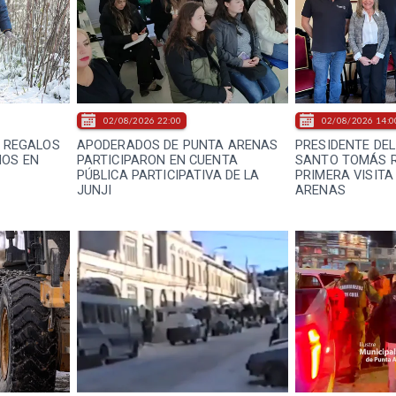
02/08/2026 22:00
02/08/2026 14:0
E REGALOS
APODERADOS DE PUNTA ARENAS
PRESIDENTE DEL
ÑOS EN
PARTICIPARON EN CUENTA
SANTO TOMÁS R
PÚBLICA PARTICIPATIVA DE LA
PRIMERA VISITA
JUNJI
ARENAS