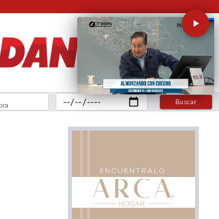
Buscar
bra