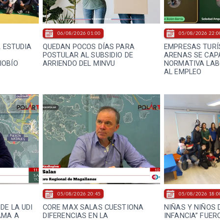
06/08/2026 01:00
05/08/2026 22:0
A ESTUDIA
QUEDAN POCOS DÍAS PARA
EMPRESAS TURÍ
E
POSTULAR AL SUBSIDIO DE
ARENAS SE CAP
IOBÍO
ARRIENDO DEL MINVU
NORMATIVA LAB
AL EMPLEO
05/08/2026 20:45
05/08/2026 18:0
DE LA UDI
CORE MAX SALAS CUESTIONA
NIÑAS Y NIÑOS 
AMA A
DIFERENCIAS EN LA
INFANCIA” FUER