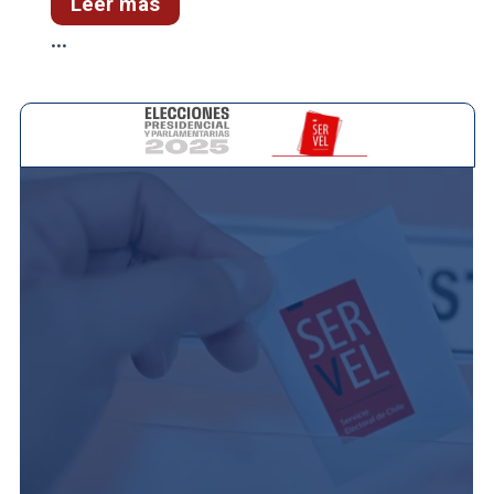
Leer más
...