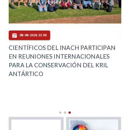
08-08-2026 22:00
CIENTÍFICOS DEL INACH PARTICIPAN
CO
EN REUNIONES INTERNACIONALES
DE
TA
PARA LA CONSERVACIÓN DEL KRIL
IN
ANTÁRTICO
SE