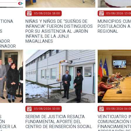
05/08/2026 18:00
05/08/2026 15:0
STIONA
NIÑAS Y NIÑOS DE “SUEÑOS DE
MUNICIPIOS CU
INFANCIA” FUERON DISTINGUIDOS
POSTULACIÓN A
S
POR SU ASISTENCIA AL JARDÍN
REGIONAL
INFANTIL DE LA JUNJI
ADOR
MAGALLANES
ERNADOR
05/08/2026 10:00
05/08/2026 06:0
S
SEREMI DE JUSTICIA RESALTA
VEINTICUATRO I
IÓN
FUNDAMENTAL APORTE DEL
COMUNICACIÓN 
ECER LA
CENTRO DE REINSERCIÓN SOCIAL
FINANCIAMIENT