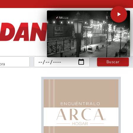
Buscar
bra