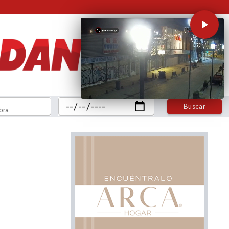
Buscar
bra