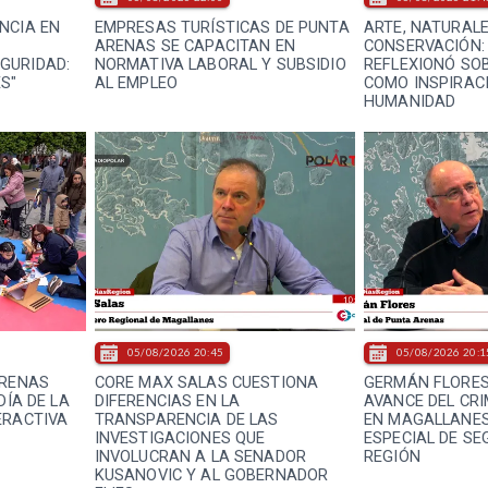
NCIA EN
EMPRESAS TURÍSTICAS DE PUNTA
ARTE, NATURAL
ARENAS SE CAPACITAN EN
CONSERVACIÓN:
GURIDAD:
NORMATIVA LABORAL Y SUBSIDIO
REFLEXIONÓ SO
S"
AL EMPLEO
COMO INSPIRACI
HUMANIDAD
05/08/2026 20:45
05/08/2026 20:1
ARENAS
CORE MAX SALAS CUESTIONA
GERMÁN FLORES
DÍA DE LA
DIFERENCIAS EN LA
AVANCE DEL CR
ERACTIVA
TRANSPARENCIA DE LAS
EN MAGALLANES
INVESTIGACIONES QUE
ESPECIAL DE SE
INVOLUCRAN A LA SENADOR
REGIÓN
KUSANOVIC Y AL GOBERNADOR