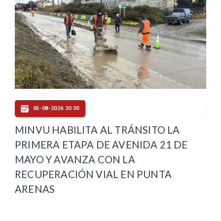
05-08-2026 20:00
LA
MINVU HABILITA AL TRÁNSITO LA
PU
PRIMERA ETAPA DE AVENIDA 21 DE
OF
MAYO Y AVANZA CON LA
CO
RECUPERACIÓN VIAL EN PUNTA
ARENAS