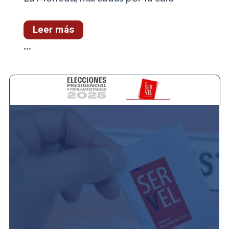
Leer más
...