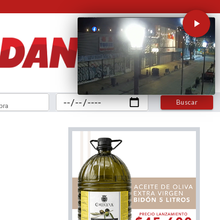
Buscar
bra