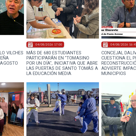
04/08/2026 17:00
04/08/2026 16:4
LO VILCHES
MÁS DE 680 ESTUDIANTES
CONCEJAL DALI
PEÑA
PARTICIPARÁN EN "TOMASINO
CUESTIONA EL P
E AGOSTO
POR UN DÍA", INICIATIVA QUE ABRE
RECONSTRUCCIÓ
LAS PUERTAS DE SANTO TOMÁS A
ADVIERTE IMPAC
LA EDUCACIÓN MEDIA
MUNICIPIOS