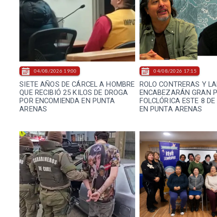
04/08/2026 19:00
04/08/2026 17:15
SIETE AÑOS DE CÁRCEL A HOMBRE
ROLO CONTRERAS Y LA
QUE RECIBIÓ 25 KILOS DE DROGA
ENCABEZARÁN GRAN 
POR ENCOMIENDA EN PUNTA
FOLCLÓRICA ESTE 8 D
ARENAS
EN PUNTA ARENAS