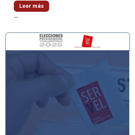
Leer más
...