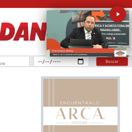
Buscar
bra