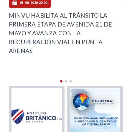
05-08-2026 19:00
PUNTA ARENAS INAUGURA SU
VE
OFICINA LOCAL DE LA NIÑEZ Y
DE
COMPLETA COBERTURA REGIONAL
VI
PU