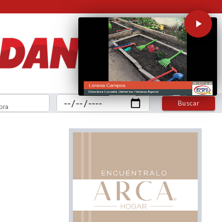
Buscar
bra