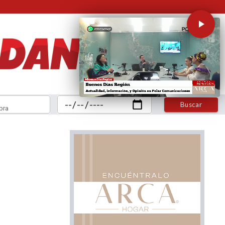
Buscar
bra