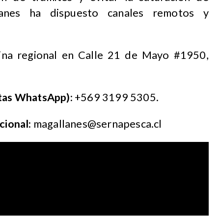
lanes ha dispuesto canales remotos y
ina regional en Calle 21 de Mayo #1950,
ltas WhatsApp):
+569 3199 5305.
cional:
magallanes@sernapesca.cl