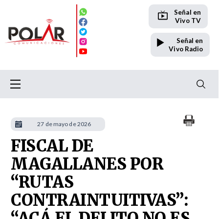
Señal en
Vivo TV
Señal en
Vivo Radio
27 de mayo de 2026
FISCAL DE
MAGALLANES POR
“RUTAS
CONTRAINTUITIVAS”:
“ACÁ EL DELITO NO ES