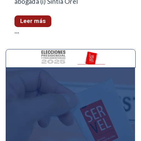
abogada (i) Sintia Orel
Leer más
...