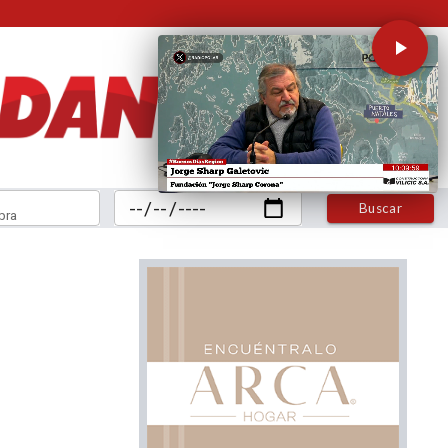
Buscar
bra