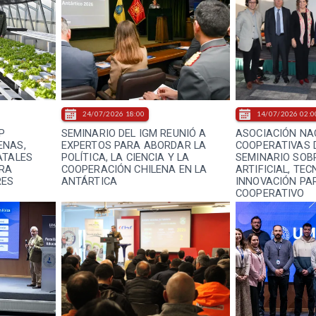
24/07/2026 18:00
14/07/2026 02:0
P
SEMINARIO DEL IGM REUNIÓ A
ASOCIACIÓN NA
ENAS,
EXPERTOS PARA ABORDAR LA
COOPERATIVAS D
ATALES
POLÍTICA, LA CIENCIA Y LA
SEMINARIO SOBR
ARA
COOPERACIÓN CHILENA EN LA
ARTIFICIAL, TEC
RES
ANTÁRTICA
INNOVACIÓN PA
COOPERATIVO