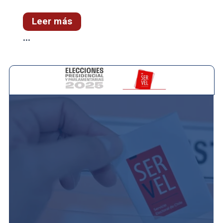
Leer más
...