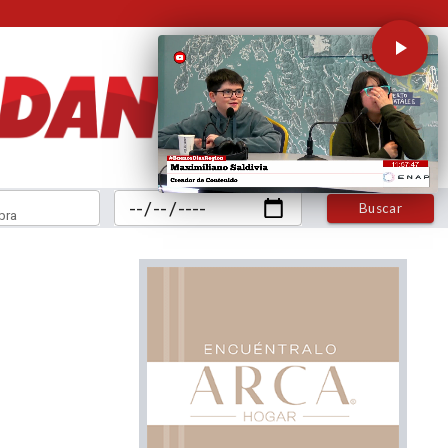
Buscar
bra