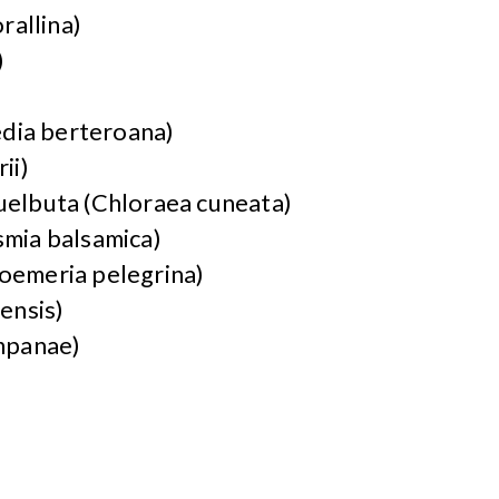
rallina)
)
)
edia berteroana)
ii)
uelbuta (Chloraea cuneata)
mia balsamica)
oemeria pelegrina)
ensis)
mpanae)