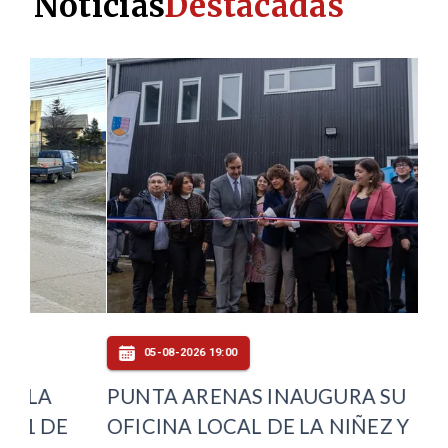
Noticias
Destacadas
05-08-2026 19:00
PUNTA ARENAS INAUGURA SU
FI
OFICINA LOCAL DE LA NIÑEZ Y
AU