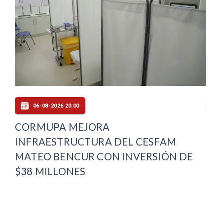
06-08-2026 20:00
E
CORMUPA MEJORA
PL
INFRAESTRUCTURA DEL CESFAM
DE
MATEO BENCUR CON INVERSIÓN DE
OT
$38 MILLONES
MA