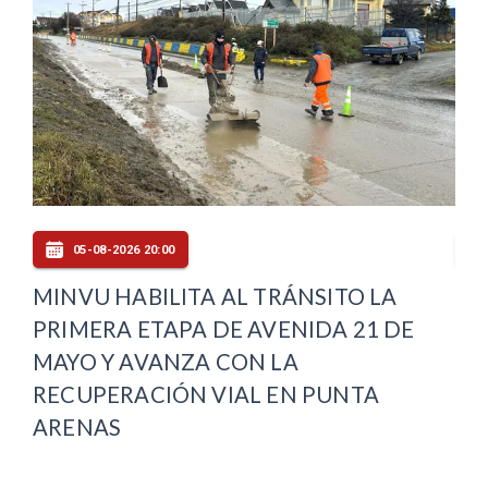
05-08-2026 20:00
LA
MINVU HABILITA AL TRÁNSITO LA
PU
PRIMERA ETAPA DE AVENIDA 21 DE
OF
MAYO Y AVANZA CON LA
CO
RECUPERACIÓN VIAL EN PUNTA
ARENAS