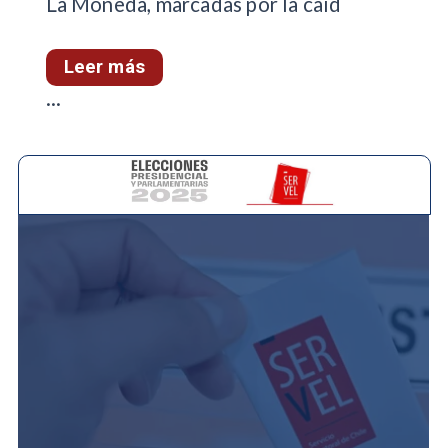
La Moneda, marcadas por la caíd
Leer más
...