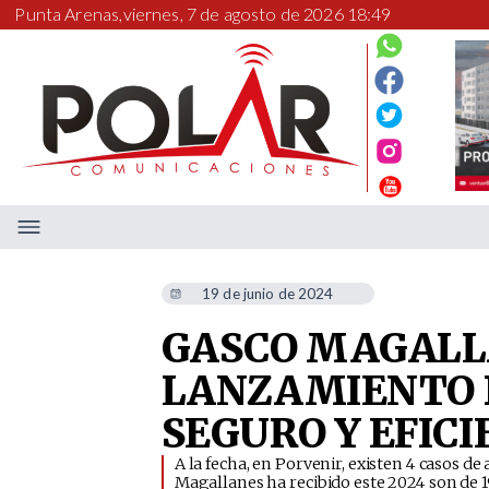
Punta Arenas,
viernes, 7 de agosto de 2026 18:49
19 de junio de 2024
GASCO MAGALL
LANZAMIENTO 
SEGURO Y EFICI
​A la fecha, en Porvenir, existen 4 casos 
Magallanes ha recibido este 2024 son de 1