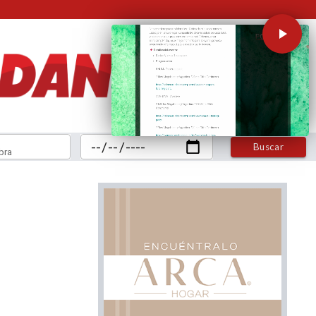
Buscar
bra