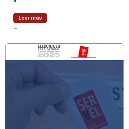
Leer más
...