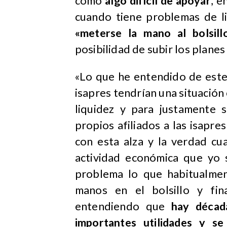
como
algo difícil de apoyar
, e
cuando tiene problemas de li
«meterse la mano al bolsill
posibilidad de subir los planes 
«Lo que he entendido de este
isapres tendrían una situación c
liquidez y para justamente s
propios afiliados a las isapr
con esta alza y la verdad cu
actividad económica que yo 
problema lo que habitualme
manos en el bolsillo y fin
entendiendo que
hay décad
importantes utilidades y se