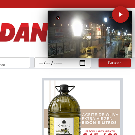
Buscar
bra