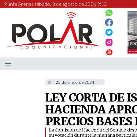
Punta Arenas,
sábado, 8 de agosto de 2026 9:10
23 de enero de 2024
LEY CORTA DE I
HACIENDA APRO
PRECIOS BASES
La Comisión de Hacienda del Senado despac
su votación durante la mañana particularm