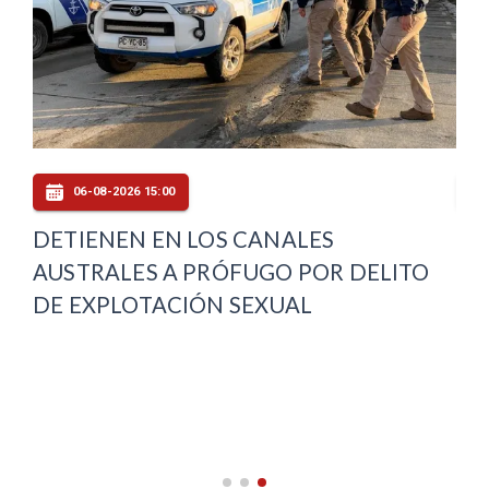
06-08-2026 15:00
DETIENEN EN LOS CANALES
SL
AUSTRALES A PRÓFUGO POR DELITO
ED
E
DE EXPLOTACIÓN SEXUAL
AC
ES
PR