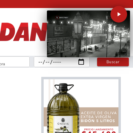
Buscar
bra