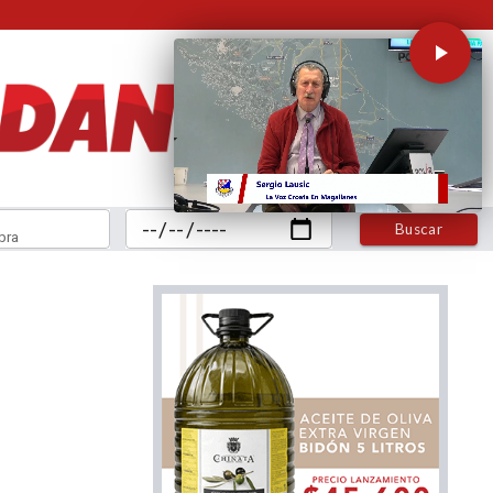
Buscar
bra