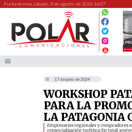
Punta Arenas,
sábado, 8 de agosto de 2026 16:07
17 de junio de 2024
WORKSHOP PATA
PARA LA PROMO
LA PATAGONIA 
​Empresarios regionales y compradores na
comercialización turística. En total, sost