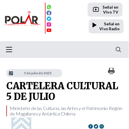
Señal en
Vivo TV
Señal en
Vivo Radio
5 de julio de 2025
CARTELERA CULTURAL
5 DE JULIO
​Ministerio de las Culturas, las Artes y el Patrimonio Región
de Magallanes y Antártica Chilena