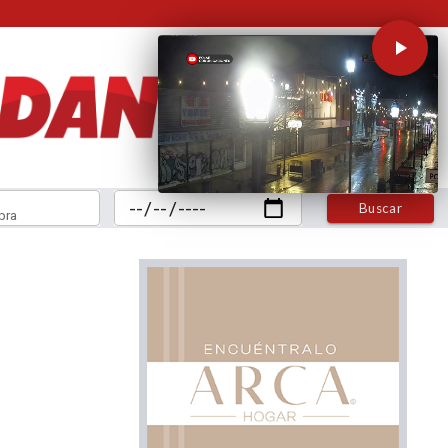
Buscar
bra