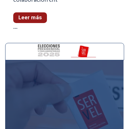
Leer más
...