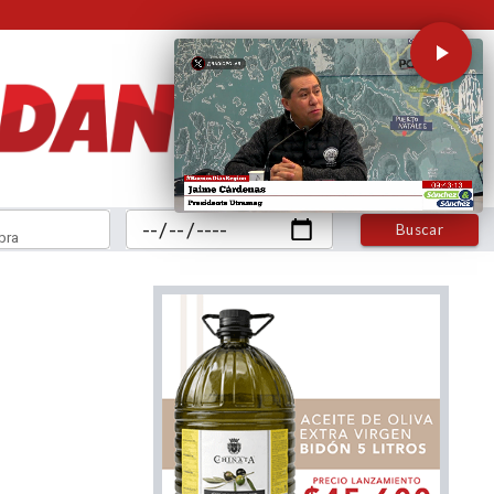
Buscar
bra