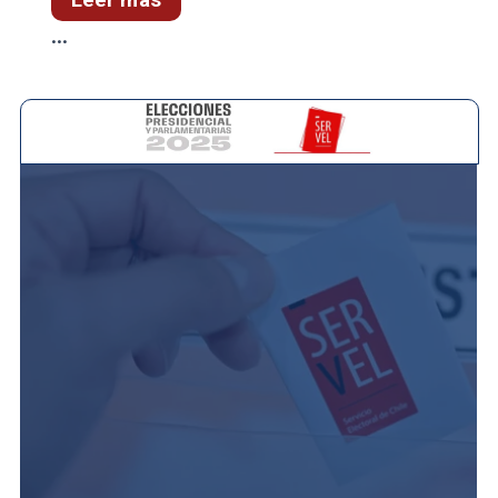
Leer más
...