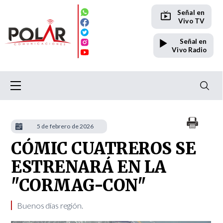
Señal en
Vivo TV
Señal en
Vivo Radio
5 de febrero de 2026
CÓMIC CUATREROS SE
ESTRENARÁ EN LA
"CORMAG-CON"
Buenos días región.