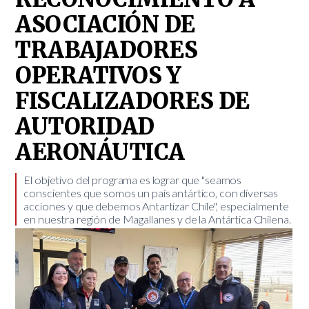
ASOCIACIÓN DE
TRABAJADORES
OPERATIVOS Y
FISCALIZADORES DE
AUTORIDAD
AERONÁUTICA
​El objetivo del programa es lograr que "seamos
conscientes que somos un país antártico, con diversas
acciones y que debemos Antartizar Chile", especialmente
en nuestra región de Magallanes y de la Antártica Chilena.