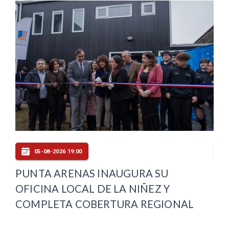
05-08-2026 19:00
PUNTA ARENAS INAUGURA SU
FI
OFICINA LOCAL DE LA NIÑEZ Y
AU
COMPLETA COBERTURA REGIONAL
CA
DE