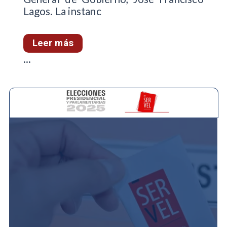
Lagos. La instanc
Leer más
...