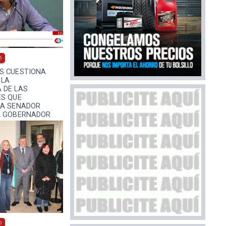
5
S CUESTIONA
 LA
 DE LAS
ES QUE
LA SENADOR
L GOBERNADOR
0