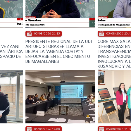
05/08/2026 21:15
05/08/2026 20:4
PRESIDENTE REGIONAL DE LA UDI
CORE MAX SALA
 VEZZANI
ARTURO STORAKER LLAMA A
DIFERENCIAS EN
 ANTÁRTICA
DEJAR LA “AGENDA CORTA” Y
TRANSPARENCIA
ESPACIO DE
ENFOCARSE EN EL CRECIMIENTO
INVESTIGACION
DE MAGALLANES
INVOLUCRAN A 
KUSANOVIC Y A
FLIES
05/08/2026 14:00
05/08/2026 11:0