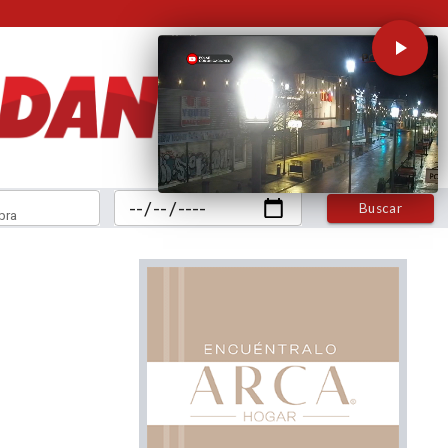
Buscar
bra