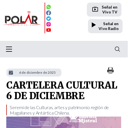
Señal en
Vivo TV
Señal en
Vivo Radio
6 de diciembre de 2025
CARTELERA CULTURAL
6 DE DICIEMBRE
​​Seremi de las Culturas, artes y patrimonio región de
Magallanes y Antártica Chilena.