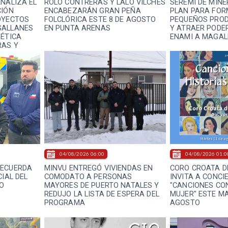
ANALIZA EL
ROLO CONTRERAS Y LALO VILCHES
SEREMI DE MINE
CIÓN
ENCABEZARÁN GRAN PEÑA
PLAN PARA FOR
OYECTOS
FOLCLÓRICA ESTE 8 DE AGOSTO
PEQUEÑOS PROD
GALLANES
EN PUNTA ARENAS
Y ATRAER PODE
GÉTICA
ENAMI A MAGAL
RAS Y
R
04/08/2026 06:00
04/08/2026 01:0
RECUERDA
MINVU ENTREGÓ VIVIENDAS EN
CORO CROATA D
CIAL DEL
COMODATO A PERSONAS
INVITA A CONCI
O
MAYORES DE PUERTO NATALES Y
"CANCIONES CON
REDUJO LA LISTA DE ESPERA DEL
MUJER" ESTE MA
PROGRAMA
AGOSTO