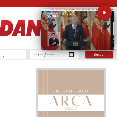
Buscar
bra