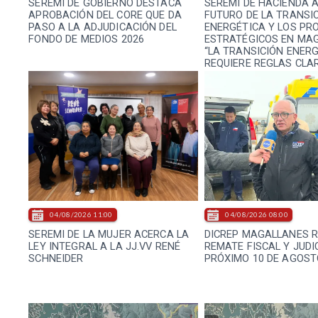
SEREMI DE GOBIERNO DESTACA
SEREMI DE HACIENDA 
APROBACIÓN DEL CORE QUE DA
FUTURO DE LA TRANSI
PASO A LA ADJUDICACIÓN DEL
ENERGÉTICA Y LOS PR
FONDO DE MEDIOS 2026
ESTRATÉGICOS EN MA
“LA TRANSICIÓN ENER
REQUIERE REGLAS CLA
CERTEZA PARA ATRAE
INVERSIÓN”
04/08/2026 11:00
04/08/2026 08:00
SEREMI DE LA MUJER ACERCA LA
DICREP MAGALLANES 
LEY INTEGRAL A LA JJ.VV RENÉ
REMATE FISCAL Y JUDI
SCHNEIDER
PRÓXIMO 10 DE AGOST