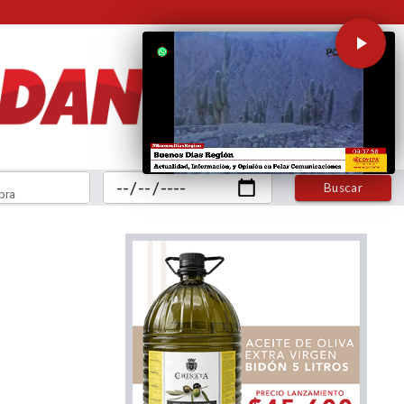
Buscar
bra