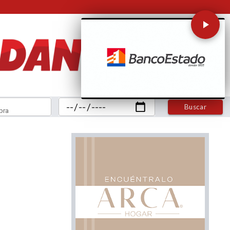
Buscar
bra