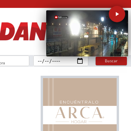
Buscar
bra