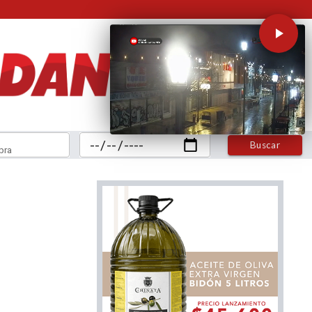
Buscar
bra