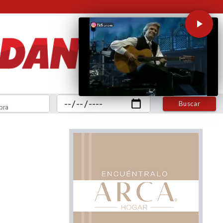
Buscar
bra