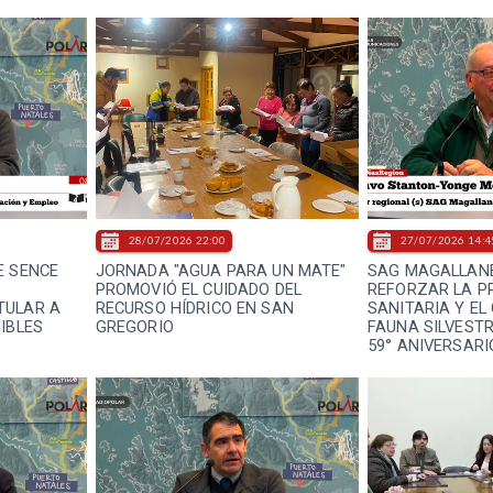
28/07/2026 22:00
27/07/2026 14:4
E SENCE
JORNADA "AGUA PARA UN MATE"
SAG MAGALLAN
PROMOVIÓ EL CUIDADO DEL
REFORZAR LA P
TULAR A
RECURSO HÍDRICO EN SAN
SANITARIA Y EL
IBLES
GREGORIO
FAUNA SILVEST
A
59° ANIVERSARI