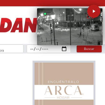
Buscar
bra